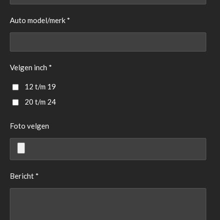
Auto model/merk *
Velgen inch *
12 t/m 19
20 t/m 24
Foto velgen
Bericht *