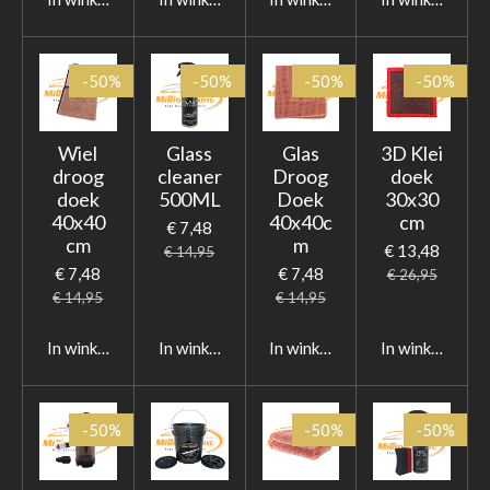
-50%
-50%
-50%
-50%
Wiel
Glass
Glas
3D Klei
droog
cleaner
Droog
doek
doek
500ML
Doek
30x30
40x40
40x40c
cm
€ 7,48
cm
m
€ 13,48
€ 14,95
€ 7,48
€ 7,48
€ 26,95
€ 14,95
€ 14,95
In winkelwagen
In winkelwagen
In winkelwagen
In winkelwage
-50%
-50%
-50%