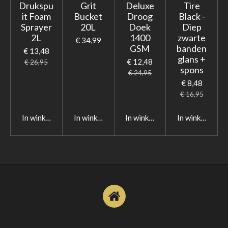
Drukspu
Grit
Deluxe
Tire
it Foam
Bucket
Droog
Black -
Sprayer
20L
Doek
Diep
2L
1400
zwarte
€ 34,99
GSM
banden
€ 13,48
glans +
€ 12,48
€ 26,95
spons
€ 24,95
€ 8,48
€ 16,95
In winkelwagen
In winkelwagen
In winkelwagen
In winkelwage