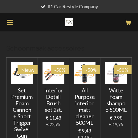
#1 Car Restyle Company
Ga
direct
naar
de
hoofdinhoud
Schoonmaak accessoires
Nieuw
-50%
-50%
-50%
Set
Interior
All
Witte
Premium
Detail
Purpose
foam
Foam
Brush
interior
shampo
Cannon
set 2st.
matt
o 500ML
+ Short
cleaner
€ 11,48
€ 9,98
Trigger
500ML
€ 22,95
€ 19,95
Swivel
€ 9,48
Gun
€ 18,95