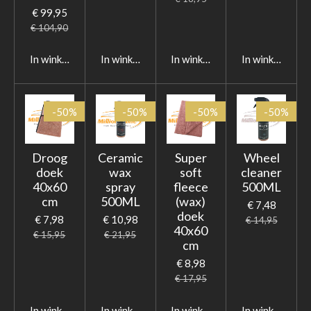
€ 99,95
€ 104,90
In winkelwagen
In winkelwagen
In winkelwagen
In winkelwage
-50%
-50%
-50%
-50%
Droog
Ceramic
Super
Wheel
doek
wax
soft
cleaner
40x60
spray
fleece
500ML
cm
500ML
(wax)
€ 7,48
doek
€ 7,98
€ 10,98
€ 14,95
40x60
€ 15,95
€ 21,95
cm
€ 8,98
€ 17,95
In winkelwagen
In winkelwagen
In winkelwagen
In winkelwage