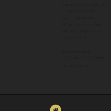
wasmiddel is voldoende.
Op lage tempratuur
wassen (40 graden)
• U kunt de droog doek
het beste laten drogen
aan de waslijn.
Eigenschappen:
• Afmeting 50cm x 80cm
• Kleur Rose Gold