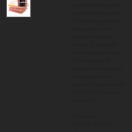
gedraaide droog doek
van Million Shine 1400
GSM is een must have
om je auto na het
wassen streeploos te
drogen en zodoende
vervelende kalkvlekken
te voorkomen. De
superzachte droogdoek
die dankzij de 1400
gram/m² microvezel een
flinke 2 liter water kan
opnemen.
Voordelen:
● Streep- en krasvrij