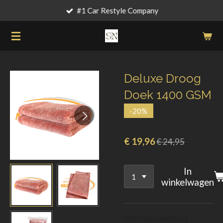
#1 Car Restyle Company
Ga
direct
naar
de
hoofdinhoud
Deluxe Droog
Doek 1400 GSM
-20%
€ 19,96
€ 24,95
In
winkelwagen
Deze dubbelzijdig