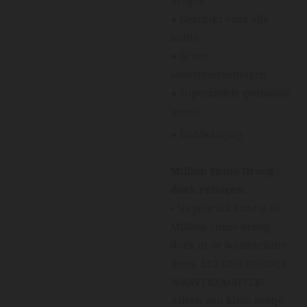
drogen
● Geschikt voor alle
auto's
● Groot
absorptievermogen
● Superzachte gedraaide
vezels
● Dubbelzijdig
Million Shine Droog
doek reinigen:
• Na gebruik kunt u de
Million Shine droog
doek in de wasmachine
doen. LET OP!! ZONDER
WASVERZACHTER!
Alleen een klein beetje