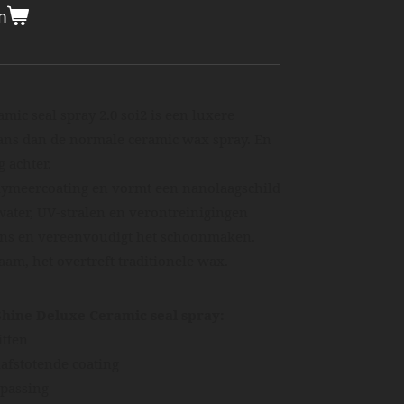
n
mic seal spray 2.0 soi2 is een luxere
lans dan de normale ceramic wax spray. En
 achter.
lymeercoating en vormt een nanolaagschild
water, UV-stralen en verontreinigingen
glans en vereenvoudigt het schoonmaken.
am, het overtreft traditionele wax.
Shine Deluxe Ceramic seal spray:
itten
lafstotende coating
epassing