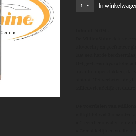
In winkelwage
Inhoud
:
500ML
De MillionShine deluxe cera
uitvoering en geeft meer g
laat een harde beschermlaag
Het geeft een hydrofobe po
op auto-oppervlakken, dat 
afstoot. Het verbetert de 
Milieuvriendelijk en duurza
De voordelen van Million
● Blijft tot wel 3 maanden z
● Creëert een water- en vui
● Gemakkelijk en snelle to