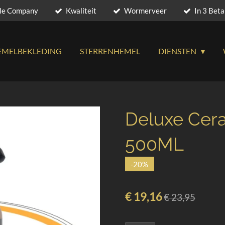
yle Company
Kwaliteit
Wormerveer
In 3 Bet
EMELBEKLEDING
STERRENHEMEL
DIENSTEN
Deluxe Cera
500ML
-20%
€ 19,16
€ 23,95