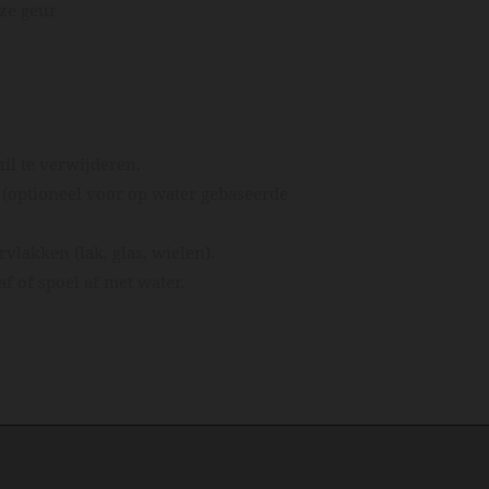
eze geur
!
uil te verwijderen.
(optioneel voor op water gebaseerde
rvlakken (lak, glas, wielen).
f of spoel af met water.