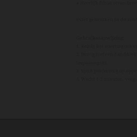
● Heerlijk frisse ocean bre
!Niet gebruiken in de zon
Gebruiksaanwijzing:
1. Reinig het voertuig om v
2. Droog met een handdoek 
toepassingen).
3. Spuit gelijkmatig op oppe
4. Wacht 1-2 minuten, veeg a