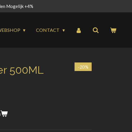
alen Mogelijk +4%
WEBSHOP
CONTACT
er 500ML
-20%
n