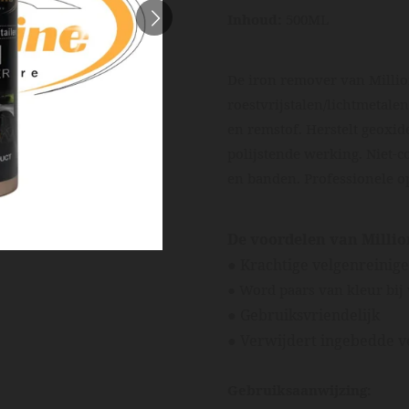
Inhoud:
500ML
De iron remover van Million
roestvrijstalen/lichtmetalen
en remstof. Herstelt geoxi
polijstende werking. Niet-c
en banden. Professionele op
De voordelen van Millio
● Krachtige velgenreinig
● Word paars van kleur bij 
● Gebruiksvriendelijk
● Verwijdert ingebedde ve
Gebruiksaanwijzing: