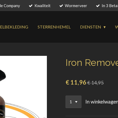
yle Company
Kwaliteit
Wormerveer
In 3 Bet
ELBEKLEDING
STERRENHEMEL
DIENSTEN
Iron Remov
€ 11,96
€ 14,95
In winkelwage