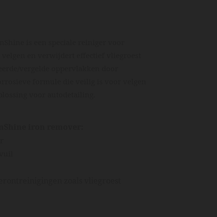
Shine is een speciale reiniger voor
 velgen en verwijdert effectief vliegroest
deerde/vergelde oppervlakken door
orrosieve formule die veilig is voor velgen
lossing voor autodetailing.
nShine iron remover:
er
vuil
rontreinigingen zoals vliegroest