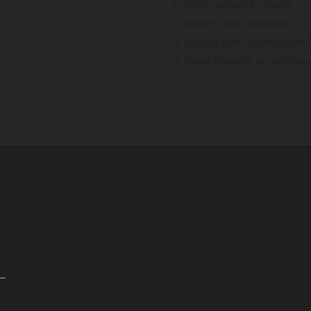
1. Spuit op koele velgen
2. Wacht 20-30 seconden
3. Schrob met velgenborstel
4. Spoel grondig af met ho