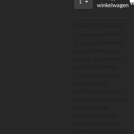
winkelwagen
Met deze Million Shine
luxe drukspuit bedek je
je auto razendsnel met
een gelijkmatige laag
schuim. De snowfoam
drukspuit heeft een
tankinhoud van 2 liter
waarmee je een
middelgrote auto kunt
voorzien van een goede
laag schuim. De
drukspuit heeft een
trekkervergrendeling
zodat je de spuit tijdens