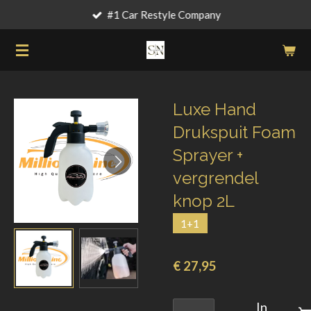
#1 Car Restyle Company
Ga
direct
naar
de
hoofdinhoud
Luxe Hand
Drukspuit Foam
Sprayer +
vergrendel
knop 2L
1+1
€ 27,95
In