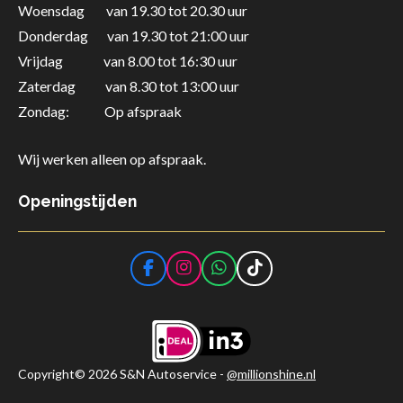
Woensdag van 19.30 tot 20.30 uur
Donderdag
van 19.30 tot 21:00 uur
Vrijdag van 8.00 tot 16:30 uur
Zaterdag
van 8.30 tot 13:00 uur
Zondag: Op afspraak
Wij werken alleen op afspraak.
Openingstijden
F
I
W
T
a
n
h
i
c
s
a
k
e
t
t
T
b
a
s
o
o
g
A
k
o
r
p
Copyright© 2026 S&N Autoservice -
@millionshine.nl
k
a
p