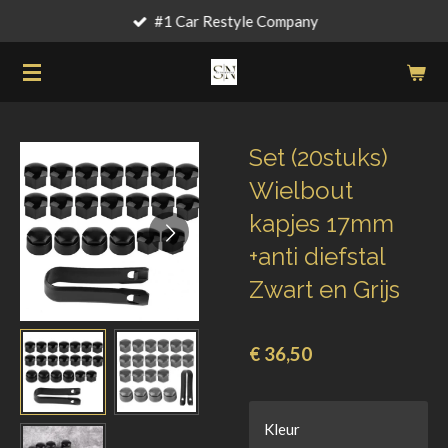
#1 Car Restyle Company
Ga
direct
naar
de
hoofdinhoud
Set (20stuks)
Wielbout
kapjes 17mm
+anti diefstal
Zwart en Grijs
€ 36,50
Kleur